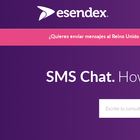
¿Quieres enviar mensajes al Reino Unido 
SMS Chat.
How